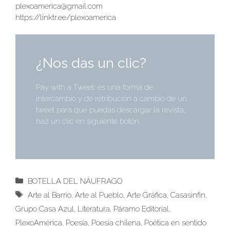
plexoamerica@
gmail.com
https://linktr.ee/plexoamerica
¿Nos das un clic?
Pay with a Tweet: es una forma de
intercambio y de retribución a cambio de un
tweet para que puedas descargar la revista,
haz un clic en siguiente botón
Categorías
BOTELLA DEL NÁUFRAGO
Etiquetas
Arte al Barrio
,
Arte al Pueblo
,
Arte Gráfica
,
Casasinfin
,
Grupo Casa Azul
,
Literatura
,
Páramo Editorial
,
PlexoAmérica
,
Poesía
,
Poesía chilena
,
Poética en sentido