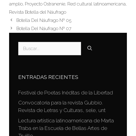
amplio
,
Proyecto Ostranenie
,
Red cultural latinoamericana
,
Revista Botella del Náufrago
Botella Del Náufrago Nº 05
Botella Del Náufrago Nº 07
Buscar:
ENTRADAS RECIENTES
Festival de Poetas Inéditas de la Libertad
Convocatoria para la revista Gubbio.
Revista de Letras y Culturas, sele, unt
Lectura artística latinoamericana de Marta
Traba en la Escuela de Bellas Artes de
Trujillo