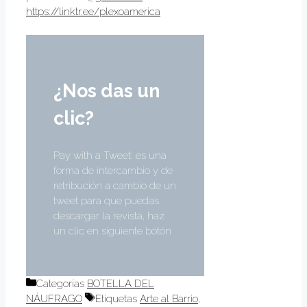
https://linktr.ee/plexoamerica
¿Nos das un
clic?
Pay with a Tweet: es una
forma de intercambio y de
retribución a cambio de un
tweet para que puedas
descargar la revista, haz
un clic en siguiente botón
Categorías
BOTELLA DEL
NÁUFRAGO
Etiquetas
Arte al Barrio
,