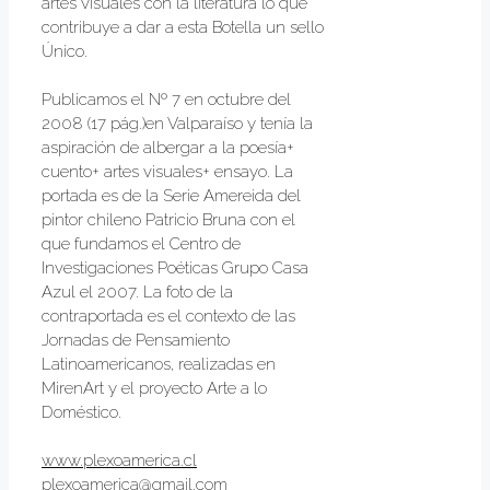
artes visuales con la literatura lo que
contribuye a dar a esta Botella un sello
Único.
Publicamos el Nº 7 en octubre del
2008 (17 pág.)en Valparaíso y tenía la
aspiración de albergar a la poesía+
cuento+ artes visuales+ ensayo. La
portada es de la Serie Amereida del
pintor chileno Patricio Bruna con el
que fundamos el Centro de
Investigaciones Poéticas Grupo Casa
Azul el 2007. La foto de la
contraportada es el contexto de las
Jornadas de Pensamiento
Latinoamericanos, realizadas en
MirenArt y el proyecto Arte a lo
Doméstico.
www.plexoamerica.cl
plexoamerica@
gmail.com