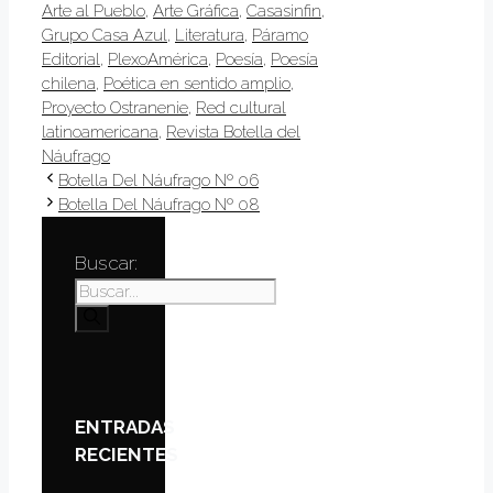
Arte al Pueblo
,
Arte Gráfica
,
Casasinfin
,
Grupo Casa Azul
,
Literatura
,
Páramo
Editorial
,
PlexoAmérica
,
Poesía
,
Poesía
chilena
,
Poética en sentido amplio
,
Proyecto Ostranenie
,
Red cultural
latinoamericana
,
Revista Botella del
Náufrago
Botella Del Náufrago Nº 06
Botella Del Náufrago Nº 08
Buscar:
ENTRADAS
RECIENTES